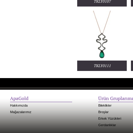
TKLY0107
TKLY0111
ApaGold
Ürün Gruplarım
Hakkımızda
Bileklikler
Mağazalarımız
Broşlar
Erkek Yüzükleri
Gerdanlıklar