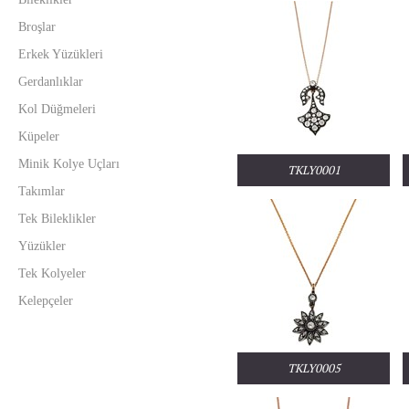
Broşlar
Erkek Yüzükleri
Gerdanlıklar
Kol Düğmeleri
Küpeler
Minik Kolye Uçları
TKLY0001
Takımlar
Tek Bileklikler
Yüzükler
Tek Kolyeler
Kelepçeler
TKLY0005